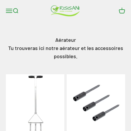
Aller au contenu
RISISANI Rasenrakel
Ouvrir le menu de navigation
Ouvrir la recherche
Ouvri
Aérateur
Tu trouveras ici notre aérateur et les accessoires
possibles.